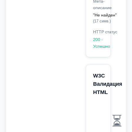
Мета-
описание
"Не найден"
(17 симв.)
HTTP статус
200 -
Успешно
W3C
Валидация
HTML
⏳