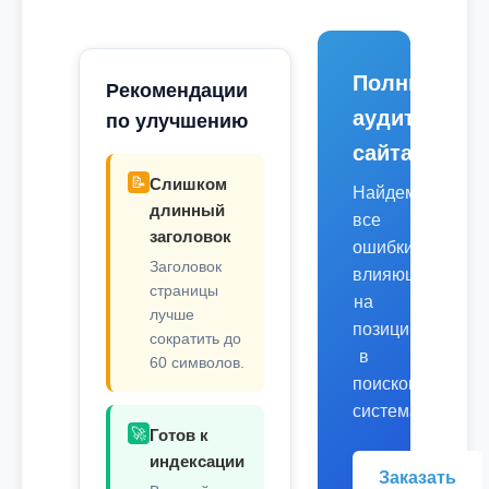
Полный
Рекомендации
аудит
по улучшению
сайта
📝
Слишком
Найдем
длинный
все
заголовок
ошибки,
Заголовок
влияющие
страницы
на
лучше
позиции
сократить до
в
60 символов.
поисковых
системах.
🚀
Готов к
индексации
Заказать