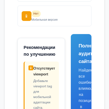
Нет
📱
Мобильная версия
Полный
Рекомендации
аудит
по улучшению
сайта
📱
Отсутствует
Найдем
viewport
все
Добавьте
ошибки,
viewport tag
влияющие
для
на
мобильной
позиции
адаптации
в
сайта.