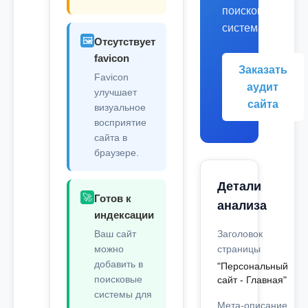
поисковых
системах.
🖼️
Отсутствует
favicon
Заказать
Favicon
аудит
улучшает
сайта
визуальное
восприятие
сайта в
браузере.
Детали
🚀
Готов к
анализа
индексации
Ваш сайт
Заголовок
можно
страницы
добавить в
"Персональный
поисковые
сайт - Главная"
системы для
Мета-описание