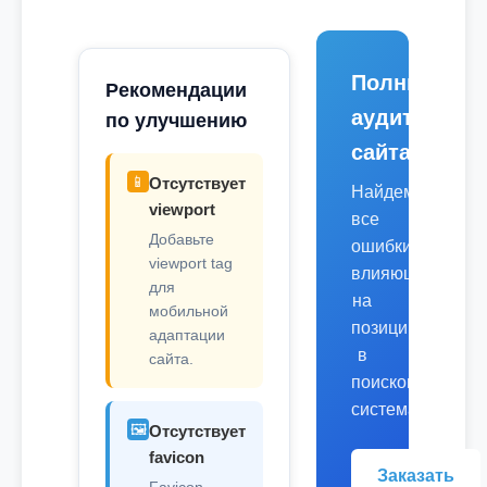
Полный
Рекомендации
аудит
по улучшению
сайта
📱
Отсутствует
Найдем
viewport
все
Добавьте
ошибки,
viewport tag
влияющие
для
на
мобильной
позиции
адаптации
в
сайта.
поисковых
системах.
🖼️
Отсутствует
favicon
Заказать