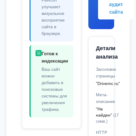
Favicon
аудит
улучшает
сайта
визуальное
восприятие
сайта в
браузере.
Детали
🚀
Готов к
анализа
индексации
Ваш сайт
Заголовок
можно
страницы
добавить в
"Drivemc.ru"
поисковые
Мета-
системы для
описание
увеличения
"Не
трафика.
найден"
(17
симв.)
HTTP