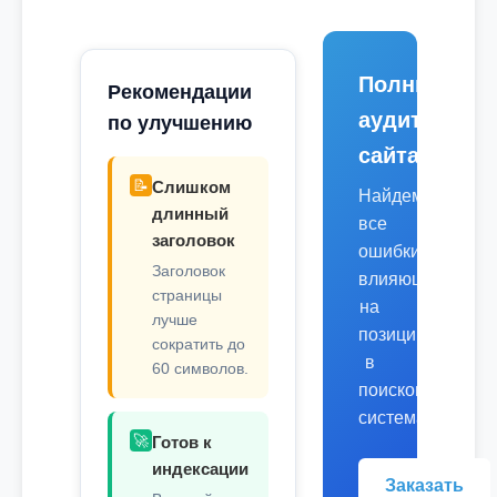
Полный
Рекомендации
аудит
по улучшению
сайта
📝
Слишком
Найдем
длинный
все
заголовок
ошибки,
Заголовок
влияющие
страницы
на
лучше
позиции
сократить до
в
60 символов.
поисковых
системах.
🚀
Готов к
индексации
Заказать