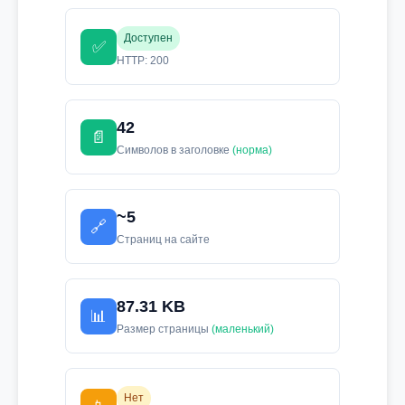
Доступен
✅
HTTP: 200
42
📄
Символов в заголовке
(норма)
~5
🔗
Страниц на сайте
87.31 KB
📊
Размер страницы
(маленький)
Нет