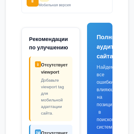
📱
Мобильная версия
Полный
Рекомендации
аудит
по улучшению
сайта
📱
Отсутствует
Найдем
viewport
все
Добавьте
ошибки,
viewport tag
влияющие
для
на
мобильной
позиции
адаптации
в
сайта.
поисковых
системах.
🖼️
Отсутствует