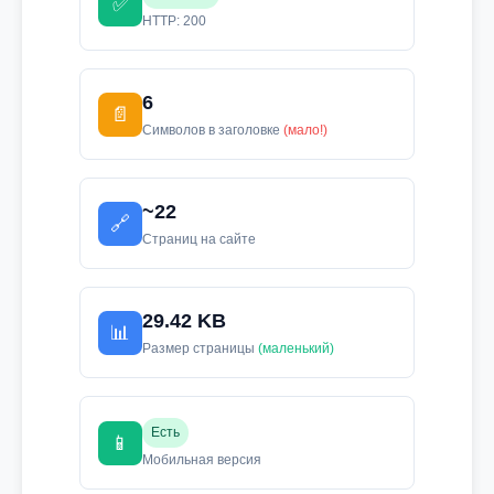
✅
HTTP: 200
6
📄
Символов в заголовке
(мало!)
~22
🔗
Страниц на сайте
29.42 KB
📊
Размер страницы
(маленький)
Есть
📱
Мобильная версия