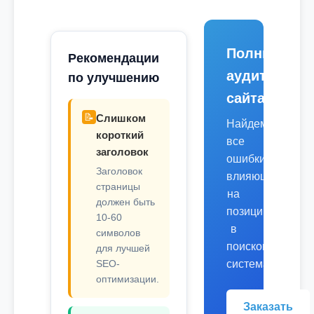
Полный
Рекомендации
аудит
по улучшению
сайта
📝
Слишком
Найдем
короткий
все
заголовок
ошибки,
Заголовок
влияющие
страницы
на
должен быть
позиции
10-60
в
символов
поисковых
для лучшей
SEO-
системах.
оптимизации.
Заказать