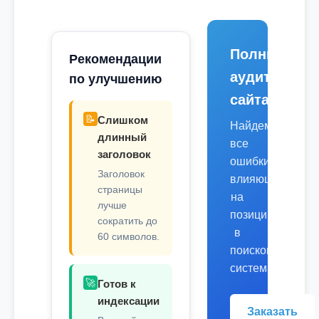
Полный
Рекомендации
аудит
по улучшению
сайта
📝
Слишком
Найдем
длинный
все
заголовок
ошибки,
Заголовок
влияющие
страницы
на
лучше
позиции
сократить до
в
60 символов.
поисковых
системах.
🚀
Готов к
индексации
Заказать