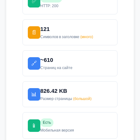
✅
HTTP: 200
121
📄
Символов в заголовке
(много)
~610
🔗
Страниц на сайте
826.42 KB
📊
Размер страницы
(большой)
Есть
📱
Мобильная версия