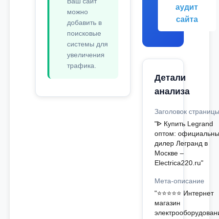
Ваш сайт
аудит
можно
сайта
добавить в
поисковые
системы для
увеличения
трафика.
Детали
анализа
Заголовок страниц
"ᐈ Купить Legrand
оптом: официальн
дилер Легранд в
Москве –
Electrica220.ru"
Мета-описание
"⭐⭐⭐⭐⭐ Интернет
магазин
электрооборудован