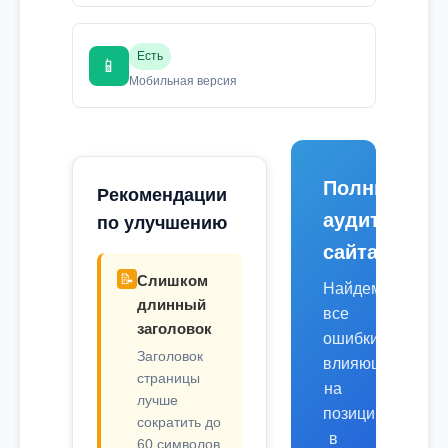
Есть
📱
Мобильная версия
Полный
Рекомендации
аудит
по улучшению
сайта
📝
Слишком
Найдем
длинный
все
заголовок
ошибки,
Заголовок
влияющие
страницы
на
лучше
позиции
сократить до
в
60 символов.