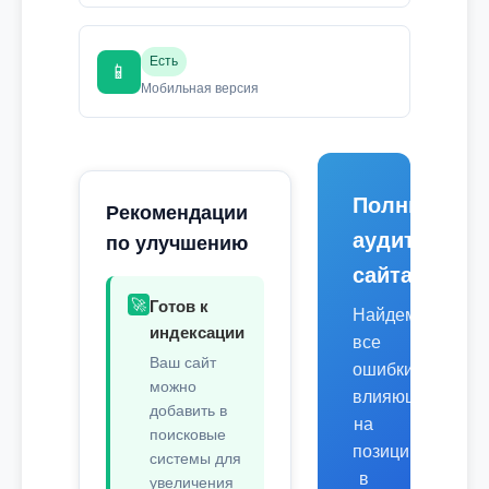
Есть
📱
Мобильная версия
Полный
Рекомендации
аудит
по улучшению
сайта
🚀
Готов к
Найдем
индексации
все
Ваш сайт
ошибки,
можно
влияющие
добавить в
на
поисковые
позиции
системы для
в
увеличения