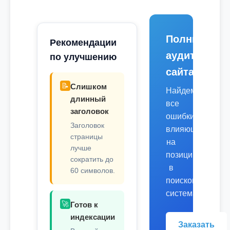
Полный
Рекомендации
аудит
по улучшению
сайта
📝
Слишком
Найдем
длинный
все
заголовок
ошибки,
Заголовок
влияющие
страницы
на
лучше
позиции
сократить до
в
60 символов.
поисковых
системах.
🚀
Готов к
индексации
Заказать