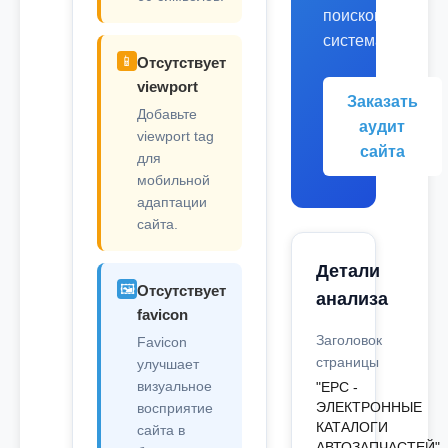
поисковых
системах.
📱
Отсутствует
viewport
Заказать
Добавьте
аудит
viewport tag
сайта
для
мобильной
адаптации
сайта.
Детали
🖼️
Отсутствует
анализа
favicon
Заголовок
Favicon
страницы
улучшает
визуальное
"EPC -
ЭЛЕКТРОННЫЕ
восприятие
КАТАЛОГИ
сайта в
АВТОЗАПЧАСТЕЙ"