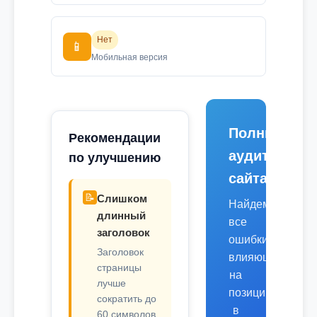
Нет
📱
Мобильная версия
Полный
Рекомендации
аудит
по улучшению
сайта
📝
Слишком
Найдем
длинный
все
заголовок
ошибки,
Заголовок
влияющие
страницы
на
лучше
позиции
сократить до
в
60 символов.