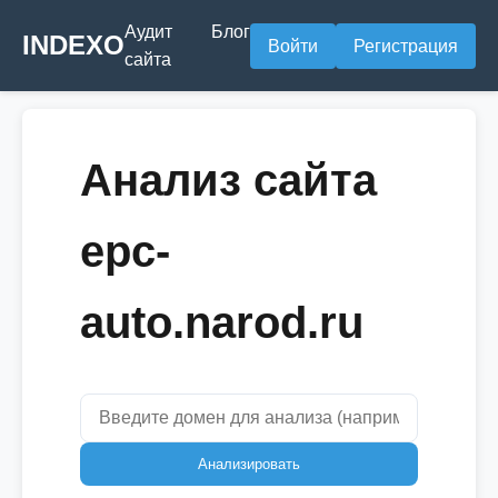
Аудит
Блог
INDEXO
Войти
Регистрация
сайта
Анализ сайта
epc-
auto.narod.ru
Анализировать