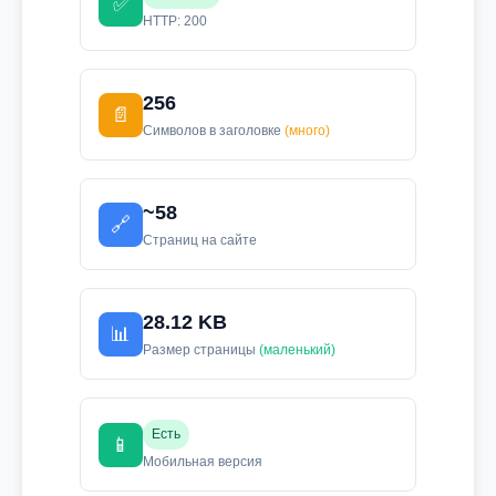
✅
HTTP: 200
256
📄
Символов в заголовке
(много)
~58
🔗
Страниц на сайте
28.12 KB
📊
Размер страницы
(маленький)
Есть
📱
Мобильная версия