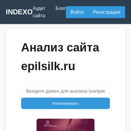
Аудит
Блог
INDEXO
Войти
Регистрация
сайта
Анализ сайта
epilsilk.ru
Анализировать