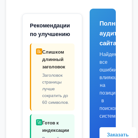
Полный
Рекомендации
аудит
по улучшению
сайта
📝
Слишком
Найдем
длинный
все
заголовок
ошибки,
Заголовок
влияющие
страницы
на
лучше
позиции
сократить до
в
60 символов.
поисковых
системах.
🚀
Готов к
индексации
Заказать