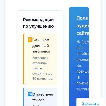
Полный
Рекомендации
аудит
по улучшению
сайта
📝
Слишком
Найдем
длинный
все
заголовок
ошибки,
Заголовок
влияющие
страницы
на
лучше
позиции
сократить до
в
60 символов.
поисковых
системах.
🖼️
Отсутствует
favicon
Заказать