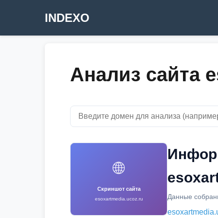
INDEXO
Анализ сайта e
Инфор
🌐
esoxar
Скриншот сайта
Данные собраны
esoxartmedia.ucoz.ru
esoxartmedia.