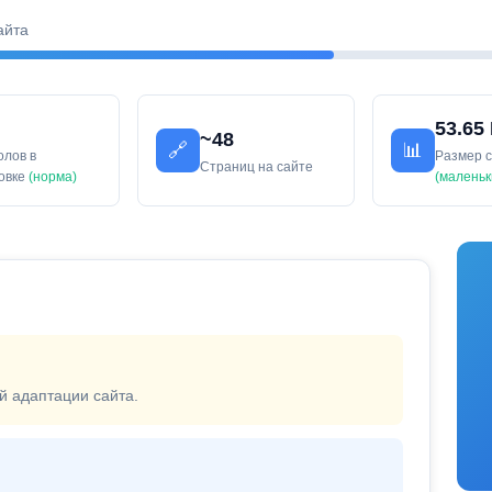
айта
53.65
~48
🔗
📊
олов в
Размер 
Страниц на сайте
ловке
(норма)
(маленьк
й адаптации сайта.