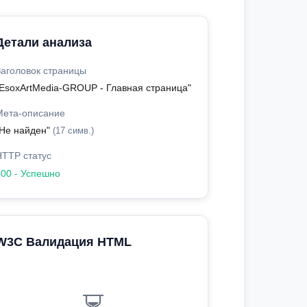
Детали анализа
Заголовок страницы
"EsoxArtMedia-GROUP - Главная страница"
Мета-описание
"Не найден"
(17 симв.)
HTTP статус
200 - Успешно
W3C Валидация HTML