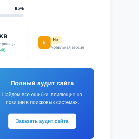
65%
 KB
Нет
📱
страницы
Мобильная версия
ий)
Полный аудит сайта
Найдем все ошибки, влияющие на
позиции в поисковых системах.
Заказать аудит сайта