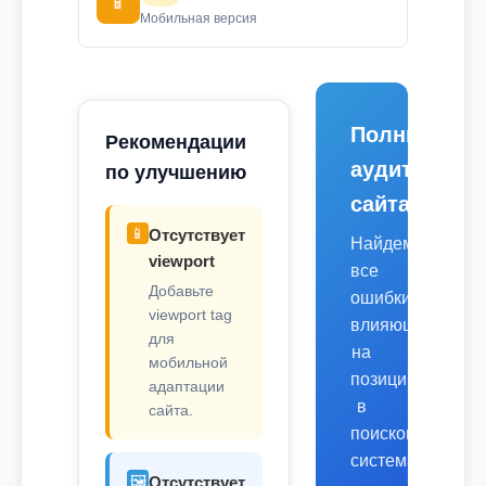
📱
Мобильная версия
Полный
Рекомендации
аудит
по улучшению
сайта
📱
Отсутствует
Найдем
viewport
все
Добавьте
ошибки,
viewport tag
влияющие
для
на
мобильной
позиции
адаптации
в
сайта.
поисковых
системах.
🖼️
Отсутствует