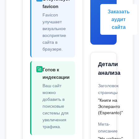
favicon
Заказать
Favicon
аудит
улучшает
сайта
визуальное
восприятие
сайта в
браузере.
Детали
🚀
Готов к
анализа
индексации
Ваш сайт
Заголовок
можно
страницы
добавить в
"Книги на
поисковые
Эсперанто
(Esperanto)"
системы для
увеличения
Мета-
трафика.
описание
"Не найден"