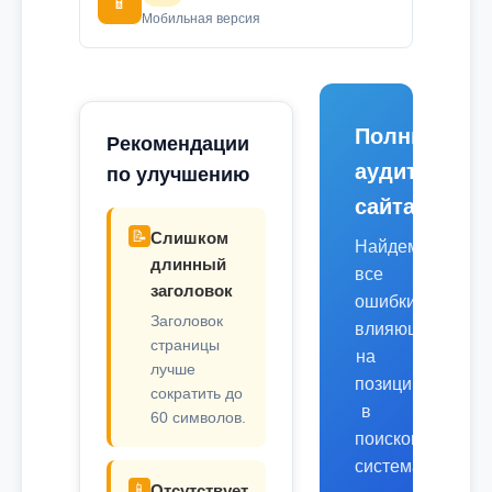
📱
Мобильная версия
Полный
Рекомендации
аудит
по улучшению
сайта
📝
Слишком
Найдем
длинный
все
заголовок
ошибки,
Заголовок
влияющие
страницы
на
лучше
позиции
сократить до
в
60 символов.
поисковых
системах.
📱
Отсутствует