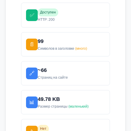
Доступен
✅
HTTP: 200
99
📄
Символов в заголовке
(много)
~66
🔗
Страниц на сайте
49.78 KB
📊
Размер страницы
(маленький)
Нет