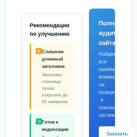
Полный
Рекомендации
аудит
по улучшению
сайта
📝
Слишком
Найдем
длинный
все
заголовок
ошибки,
Заголовок
влияющие
страницы
на
лучше
позиции
сократить до
в
60 символов.
поисковых
системах.
🚀
Готов к
индексации
Заказать