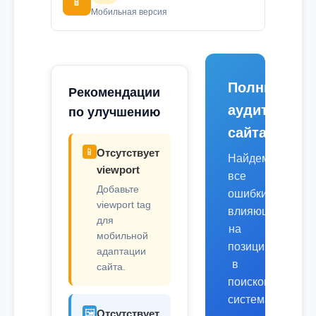
📱
Мобильная версия
Полный
Рекомендации
аудит
по улучшению
сайта
📱
Отсутствует
Найдем
viewport
все
Добавьте
ошибки,
viewport tag
влияющие
для
на
мобильной
позиции
адаптации
в
сайта.
поисковых
системах.
🖼️
Отсутствует