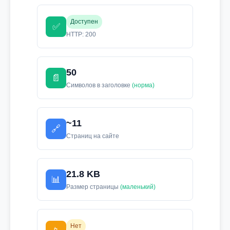
Доступен
✅
HTTP: 200
50
📄
Символов в заголовке
(норма)
~11
🔗
Страниц на сайте
21.8 KB
📊
Размер страницы
(маленький)
Нет