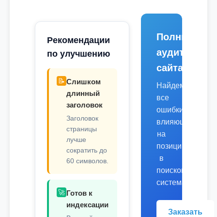
Полный
Рекомендации
аудит
по улучшению
сайта
📝
Слишком
Найдем
длинный
все
заголовок
ошибки,
Заголовок
влияющие
страницы
на
лучше
позиции
сократить до
в
60 символов.
поисковых
системах.
🚀
Готов к
индексации
Заказать