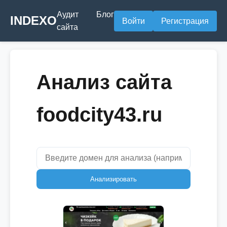
Аудит
Блог
INDEXO
Войти
Регистрация
сайта
Анализ сайта
foodcity43.ru
Анализировать