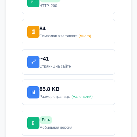
✅
HTTP: 200
84
📄
Символов в заголовке
(много)
~41
🔗
Страниц на сайте
85.8 KB
📊
Размер страницы
(маленький)
Есть
📱
Мобильная версия