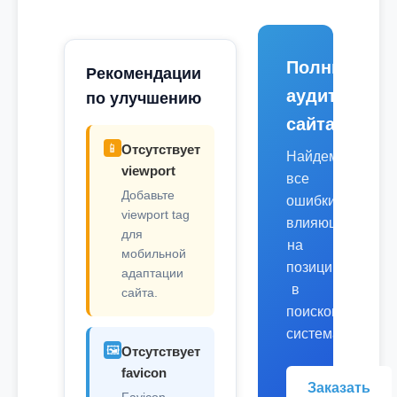
Полный
Рекомендации
аудит
по улучшению
сайта
📱
Отсутствует
Найдем
viewport
все
Добавьте
ошибки,
viewport tag
влияющие
для
на
мобильной
позиции
адаптации
в
сайта.
поисковых
системах.
🖼️
Отсутствует
favicon
Заказать