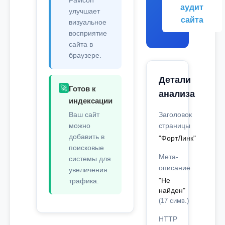
Favicon
аудит
улучшает
сайта
визуальное
восприятие
сайта в
браузере.
Детали
🚀
Готов к
анализа
индексации
Ваш сайт
Заголовок
можно
страницы
добавить в
"ФортЛинк"
поисковые
Мета-
системы для
описание
увеличения
"Не
трафика.
найден"
(17 симв.)
HTTP