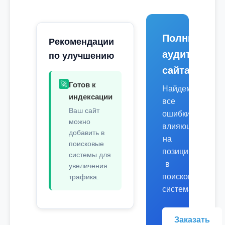
Полный
Рекомендации
аудит
по улучшению
сайта
🚀
Готов к
Найдем
индексации
все
Ваш сайт
ошибки,
можно
влияющие
добавить в
на
поисковые
позиции
системы для
в
увеличения
поисковых
трафика.
системах.
Заказать