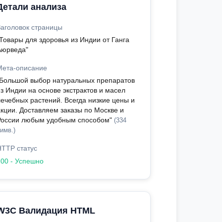
Детали анализа
Заголовок страницы
"Товары для здоровья из Индии от Ганга
Аюрведа"
Мета-описание
"Большой выбор натуральных препаратов
из Индии на основе экстрактов и масел
лечебных растений. Всегда низкие цены и
акции. Доставляем заказы по Москве и
России любым удобным способом"
(334
имв.)
HTTP статус
200 - Успешно
W3C Валидация HTML