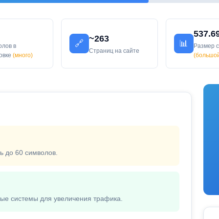
537.6
~263
🔗
📊
олов в
Размер 
Страниц на сайте
ловке
(много)
(большо
ь до 60 символов.
вые системы для увеличения трафика.