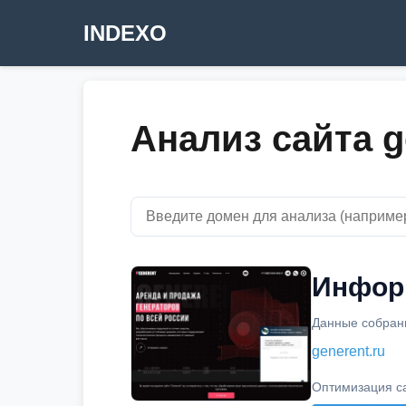
INDEXO
Анализ сайта g
Информ
Данные собраны
generent.ru
Оптимизация с