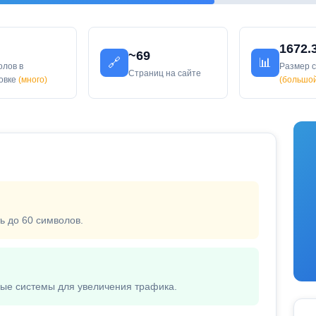
1672.
~69
🔗
📊
олов в
Размер 
Страниц на сайте
ловке
(много)
(большо
ь до 60 символов.
вые системы для увеличения трафика.