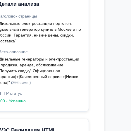
Детали анализа
Заголовок страницы
"Дизельные электростанции под ключ.
Дизельный генератор купить в Москве и по
оссии. Гарантия, низкие цены, скидки,
оставка"
Мета-описание
"Дизельные генераторы и электростанции
- продажа, аренда, обслуживание.
[Получить скидку] Официальная
гарантия|+|Качественный сервис|+|Низкая
цена|"
(266 симв.)
HTTP статус
200 - Успешно
W3C Валидация HTML