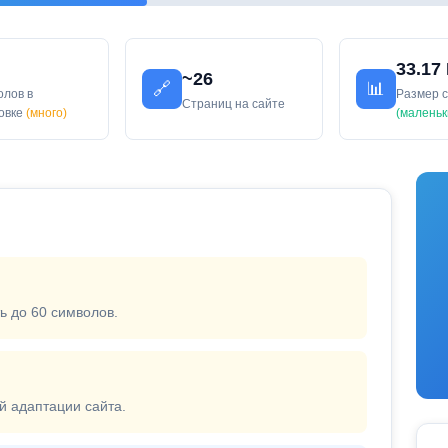
33.17
~26
🔗
📊
олов в
Размер 
Страниц на сайте
ловке
(много)
(маленьк
ь до 60 символов.
й адаптации сайта.