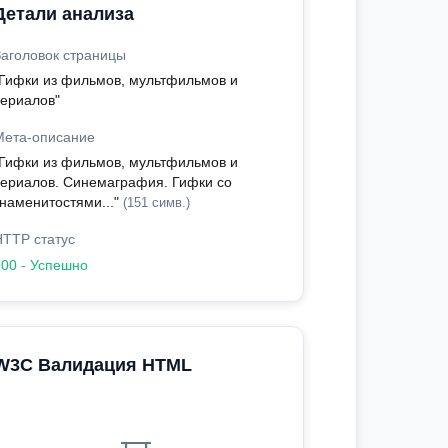
Детали анализа
Заголовок страницы
"Гифки из фильмов, мультфильмов и
сериалов"
Мета-описание
"Гифки из фильмов, мультфильмов и
сериалов. Синемаграфия. Гифки со
знаменитостями..."
(151 симв.)
HTTP статус
200 - Успешно
W3C Валидация HTML