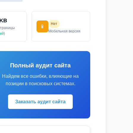
 KB
Нет
📱
страницы
Мобильная версия
ий)
Полный аудит сайта
Найдем все ошибки, влияющие на
позиции в поисковых системах.
Заказать аудит сайта