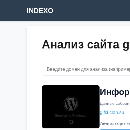
INDEXO
Анализ сайта gi
Информ
Данные собраны
gifki.clan.su
Оптимизация с