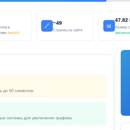
47.82
~49
🔗
📊
олов в
Размер 
Страниц на сайте
ловке
(много)
(маленьк
ь до 60 символов.
вые системы для увеличения трафика.