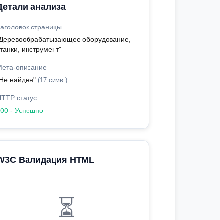
Детали анализа
Заголовок страницы
"Деревообрабатывающее оборудование,
танки, инструмент"
Мета-описание
"Не найден"
(17 симв.)
HTTP статус
200 - Успешно
W3C Валидация HTML
⏳