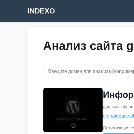
INDEXO
Анализ сайта g
Информ
Данные собраны
globaledge.sp
Оптимизация с