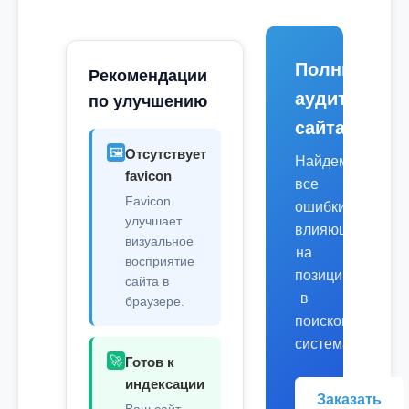
Полный
Рекомендации
аудит
по улучшению
сайта
🖼️
Отсутствует
Найдем
favicon
все
Favicon
ошибки,
улучшает
влияющие
визуальное
на
восприятие
позиции
сайта в
в
браузере.
поисковых
системах.
🚀
Готов к
индексации
Заказать