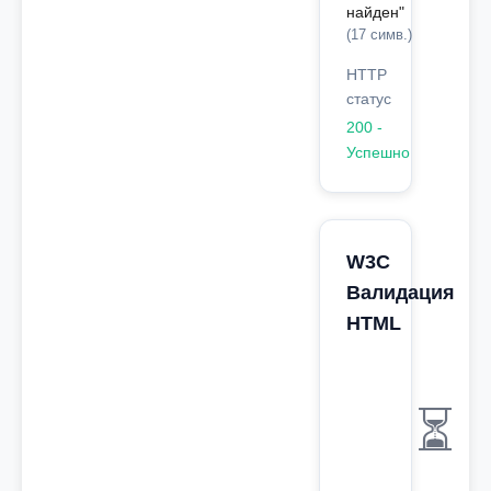
найден"
(17 симв.)
HTTP
статус
200 -
Успешно
W3C
Валидация
HTML
⏳