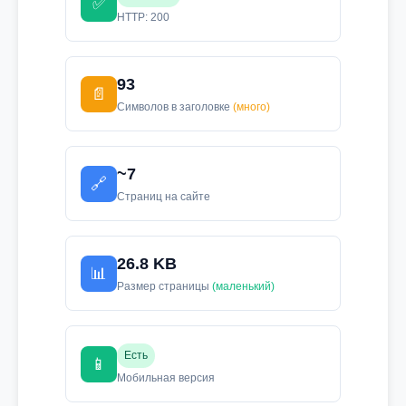
✅
HTTP: 200
93
📄
Символов в заголовке
(много)
~7
🔗
Страниц на сайте
26.8 KB
📊
Размер страницы
(маленький)
Есть
📱
Мобильная версия