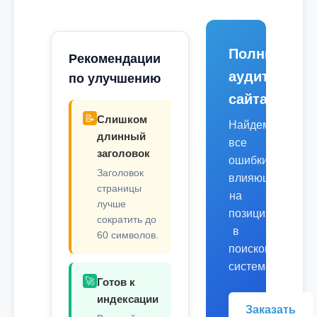
Полный
Рекомендации
аудит
по улучшению
сайта
📝
Слишком
Найдем
длинный
все
заголовок
ошибки,
Заголовок
влияющие
страницы
на
лучше
позиции
сократить до
в
60 символов.
поисковых
системах.
🚀
Готов к
индексации
Заказать