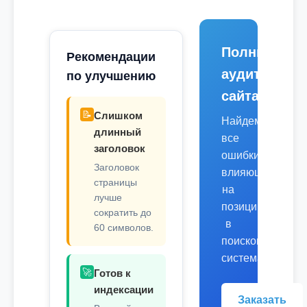
Полный
Рекомендации
аудит
по улучшению
сайта
📝
Слишком
Найдем
длинный
все
заголовок
ошибки,
Заголовок
влияющие
страницы
на
лучше
позиции
сократить до
в
60 символов.
поисковых
системах.
🚀
Готов к
индексации
Заказать