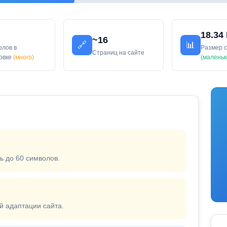
18.34
~16
🔗
📊
олов в
Размер 
Страниц на сайте
ловке
(много)
(маленьк
ь до 60 символов.
й адаптации сайта.