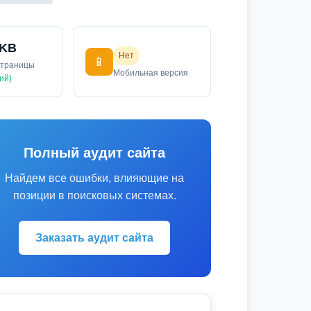
 KB
Нет
📱
страницы
Мобильная версия
ий)
Полный аудит сайта
Найдем все ошибки, влияющие на
позиции в поисковых системах.
Заказать аудит сайта