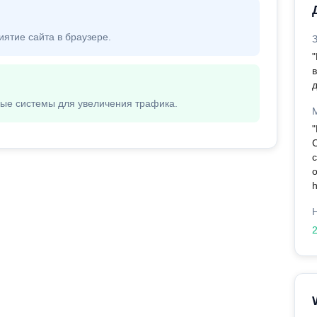
иятие сайта в браузере.
д
вые системы для увеличения трафика.
с
h