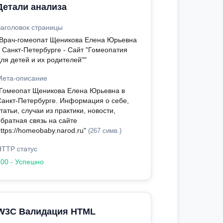
Детали анализа
Заголовок страницы
"Врач-гомеопат Щеникова Елена Юрьевна
в Санкт-Петербурге - Сайт "Гомеопатия
ля детей и их родителей""
Мета-описание
"Гомеопат Щеникова Елена Юрьевна в
Санкт-Петербурге. Информация о себе,
татьи, случаи из практики, новости,
обратная связь на сайте
ttps://homeobaby.narod.ru"
(267 симв.)
HTTP статус
200 - Успешно
W3C Валидация HTML