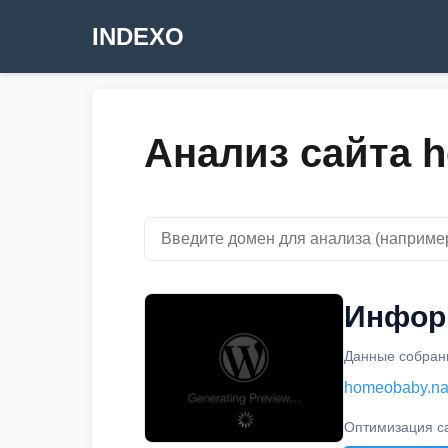
INDEXO
Анализ сайта h
Информ
Данные собраны
homeobaby.na
Оптимизация с