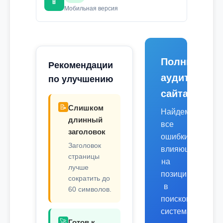
📱
Мобильная версия
Полный
Рекомендации
аудит
по улучшению
сайта
📝
Слишком
Найдем
длинный
все
заголовок
ошибки,
Заголовок
влияющие
страницы
на
лучше
позиции
сократить до
в
60 символов.
поисковых
системах.
🚀
Готов к