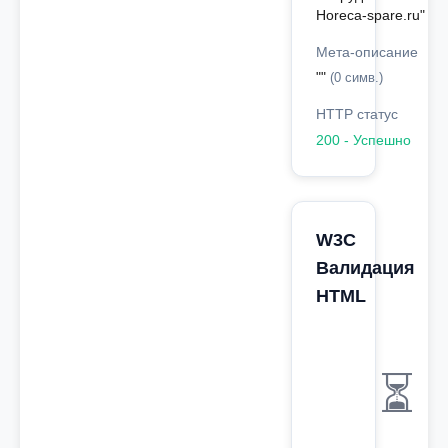
Horeca-spare.ru"
Мета-описание
""
(0 симв.)
HTTP статус
200 - Успешно
W3C
Валидация
HTML
⏳