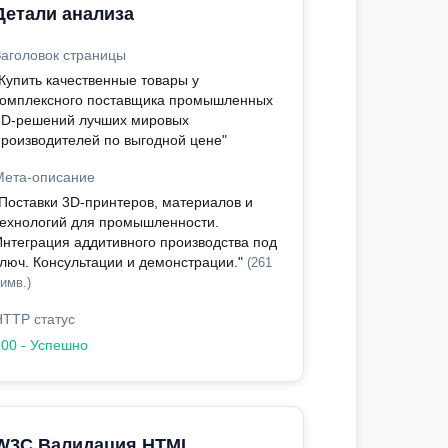
Детали анализа
Заголовок страницы
"Купить качественные товары у
комплексного поставщика промышленных
3D-решений лучших мировых
производителей по выгодной цене"
Мета-описание
"Поставки 3D-принтеров, материалов и
технологий для промышленности.
Интеграция аддитивного производства под
ключ. Консультации и демонстрации."
(261
имв.)
HTTP статус
200 - Успешно
W3C Валидация HTML