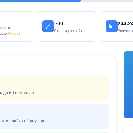
~66
244.2
🔗
📊
олов в
Страниц на сайте
Размер 
ловке
(много)
ь до 60 символов.
иятие сайта в браузере.