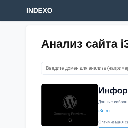
INDEXO
Анализ сайта i
Информ
Данные собраны
i3d.ru
Оптимизация с