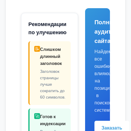
Полный
Рекомендации
аудит
по улучшению
сайта
📝
Слишком
Найдем
длинный
все
заголовок
ошибки,
Заголовок
влияющие
страницы
на
лучше
позиции
сократить до
в
60 символов.
поисковых
системах.
🚀
Готов к
индексации
Заказать