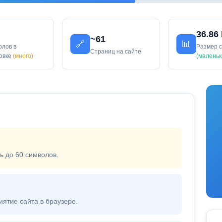
36.86
~61
🔗
📊
олов в
Размер 
Страниц на сайте
ловке
(много)
(маленьк
ь до 60 символов.
иятие сайта в браузере.