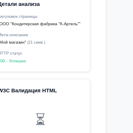
Детали анализа
Заголовок страницы
"ООО "Кондитерская фабрика "К-Артель""
Мета-описание
"Мой магазин"
(21 симв.)
HTTP статус
200 - Успешно
W3C Валидация HTML
⏳