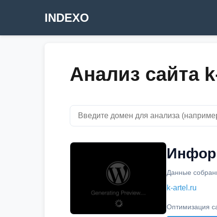
INDEXO
Анализ сайта k-
Информ
Данные собраны
k-artel.ru
Оптимизация с