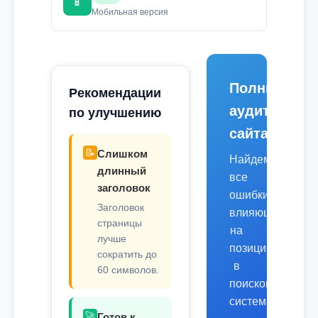
📱
Мобильная версия
Полный
Рекомендации
аудит
по улучшению
сайта
📝
Слишком
Найдем
длинный
все
заголовок
ошибки,
Заголовок
влияющие
страницы
на
лучше
позиции
сократить до
в
60 символов.
поисковых
системах.
🚀
Готов к