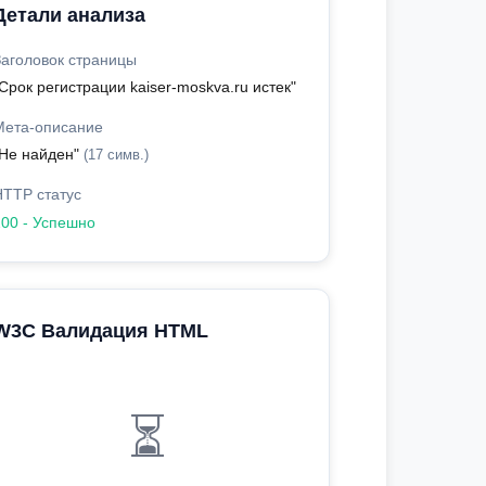
Детали анализа
Заголовок страницы
Срок регистрации kaiser-moskva.ru истек"
Мета-описание
"Не найден"
(17 симв.)
HTTP статус
200 - Успешно
W3C Валидация HTML
⏳