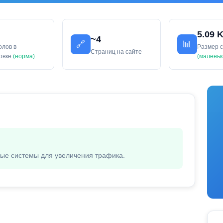
5.09 
~4
🔗
📊
олов в
Размер 
Страниц на сайте
ловке
(норма)
(маленьк
вые системы для увеличения трафика.