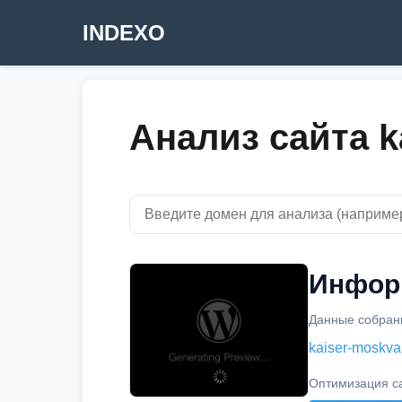
INDEXO
Анализ сайта k
Информ
Данные собраны
kaiser-moskva
Оптимизация с