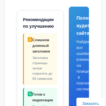
Полный
Рекомендации
аудит
по улучшению
сайта
📝
Слишком
Найдем
длинный
все
заголовок
ошибки,
Заголовок
влияющие
страницы
на
лучше
позиции
сократить до
в
60 символов.
поисковых
системах.
🚀
Готов к
индексации
Заказать