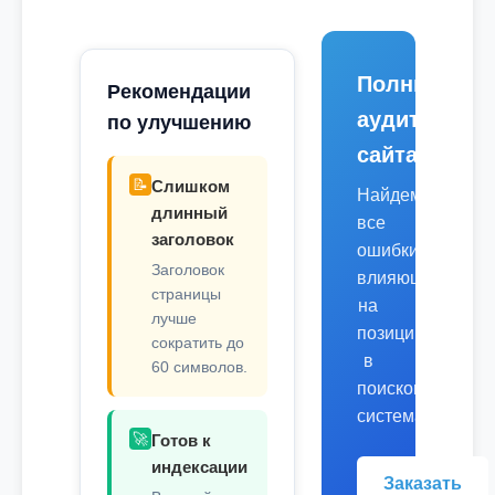
Полный
Рекомендации
аудит
по улучшению
сайта
📝
Слишком
Найдем
длинный
все
заголовок
ошибки,
Заголовок
влияющие
страницы
на
лучше
позиции
сократить до
в
60 символов.
поисковых
системах.
🚀
Готов к
индексации
Заказать