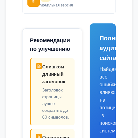
📱
Мобильная версия
Полный
Рекомендации
аудит
по улучшению
сайта
📝
Слишком
Найдем
длинный
все
заголовок
ошибки,
Заголовок
влияющие
страницы
на
лучше
позиции
сократить до
в
60 символов.
поисковых
системах.
📱
Отсутствует