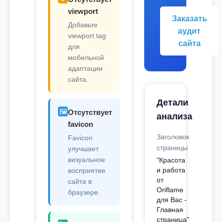
viewport
Заказать
Добавьте
аудит
viewport tag
сайта
для
мобильной
адаптации
сайта.
Детали
🖼️
Отсутствует
анализа
favicon
Заголовок
Favicon
страницы
улучшает
визуальное
"Красота
и работа
восприятие
от
сайта в
Oriflame
браузере.
для Вас -
Главная
страница"