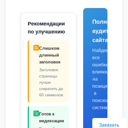
Полный
Рекомендации
аудит
по улучшению
сайта
📝
Слишком
Найдем
длинный
все
заголовок
ошибки,
Заголовок
влияющие
страницы
на
лучше
позиции
сократить до
в
60 символов.
поисковых
системах.
🚀
Готов к
индексации
Заказать