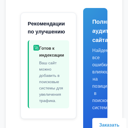
Полный
Рекомендации
аудит
по улучшению
сайта
🚀
Готов к
Найдем
индексации
все
Ваш сайт
ошибки,
можно
влияющие
добавить в
на
поисковые
позиции
системы для
в
увеличения
поисковых
трафика.
системах.
Заказать