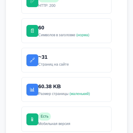
✅
HTTP: 200
60
📄
Символов в заголовке
(норма)
~31
🔗
Страниц на сайте
60.38 KB
📊
Размер страницы
(маленький)
Есть
📱
Мобильная версия