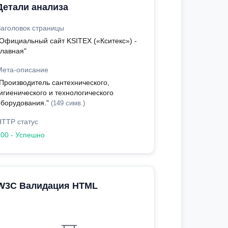
Детали анализа
Заголовок страницы
"Официальный сайт KSITEX («Кситекс») -
Главная"
Мета-описание
"Производитель сантехнического,
игиенического и технологического
оборудования."
(149 симв.)
HTTP статус
200 - Успешно
W3C Валидация HTML