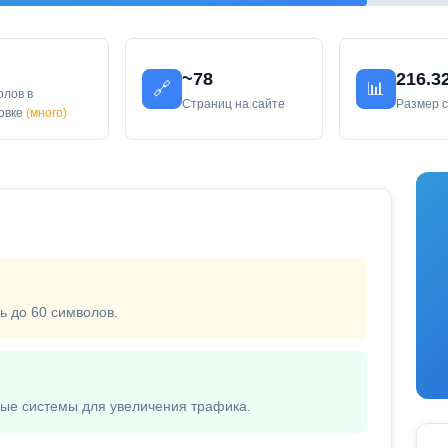
~78
216.3
🔗
📊
олов в
Страниц на сайте
Размер 
ловке
(много)
ь до 60 символов.
вые системы для увеличения трафика.