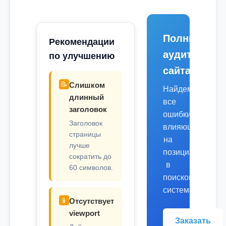
Полный
Рекомендации
аудит
по улучшению
сайта
📝
Слишком
Найдем
длинный
все
заголовок
ошибки,
Заголовок
влияющие
страницы
на
лучше
позиции
сократить до
в
60 символов.
поисковых
системах.
📱
Отсутствует
viewport
Заказать