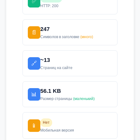
✅
HTTP: 200
247
📄
Символов в заголовке
(много)
~13
🔗
Страниц на сайте
56.1 KB
📊
Размер страницы
(маленький)
Нет
📱
Мобильная версия