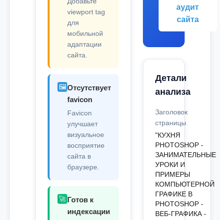
Добавьте
аудит
viewport tag
сайта
для
мобильной
адаптации
сайта.
Детали
🖼️
Отсутствует
анализа
favicon
Заголовок
Favicon
страницы
улучшает
визуальное
"КУХНЯ
PHOTOSHOP -
восприятие
ЗАНИМАТЕЛЬНЫЕ
сайта в
УРОКИ И
браузере.
ПРИМЕРЫ
КОМПЬЮТЕРНОЙ
ГРАФИКЕ В
🚀
Готов к
PHOTOSHOP -
индексации
ВЕБ-ГРАФИКА -