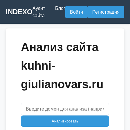
Аудит
Блог
INDEXO
Войти
Регистрация
сайта
Анализ сайта
kuhni-
giulianovars.ru
Анализировать