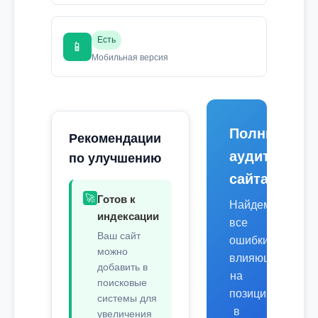
Есть
📱
Мобильная версия
Полный
Рекомендации
аудит
по улучшению
сайта
🚀
Готов к
Найдем
индексации
все
Ваш сайт
ошибки,
можно
влияющие
добавить в
на
поисковые
позиции
системы для
в
увеличения