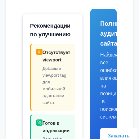
Полный
Рекомендации
аудит
по улучшению
сайта
📱
Отсутствует
Найдем
viewport
все
Добавьте
ошибки,
viewport tag
влияющие
для
на
мобильной
позиции
адаптации
в
сайта.
поисковых
системах.
🚀
Готов к
индексации
Заказать