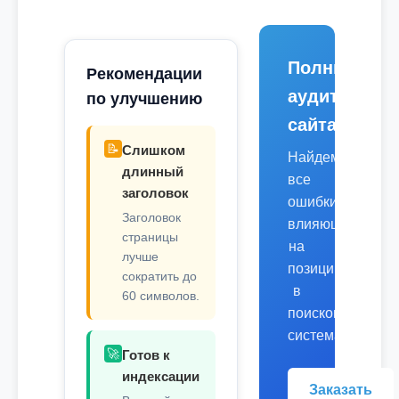
Полный
Рекомендации
аудит
по улучшению
сайта
📝
Слишком
Найдем
длинный
все
заголовок
ошибки,
Заголовок
влияющие
страницы
на
лучше
позиции
сократить до
в
60 символов.
поисковых
системах.
🚀
Готов к
индексации
Заказать