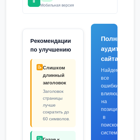
📱
Мобильная версия
Полный
Рекомендации
аудит
по улучшению
сайта
📝
Слишком
Найдем
длинный
все
заголовок
ошибки,
Заголовок
влияющие
страницы
на
лучше
позиции
сократить до
в
60 символов.
поисковых
системах.
🚀
Готов к