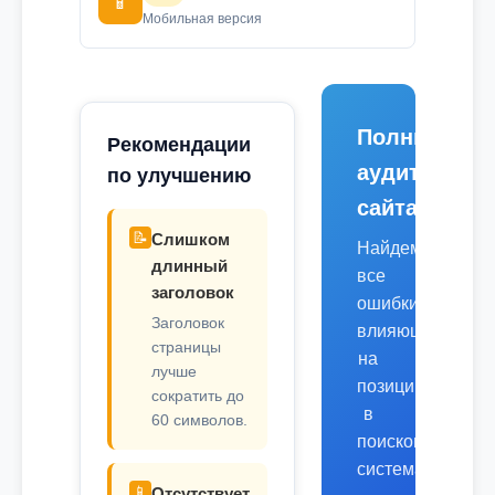
📱
Мобильная версия
Полный
Рекомендации
аудит
по улучшению
сайта
📝
Слишком
Найдем
длинный
все
заголовок
ошибки,
Заголовок
влияющие
страницы
на
лучше
позиции
сократить до
в
60 символов.
поисковых
системах.
📱
Отсутствует