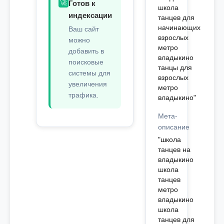
🚀
Готов к
школа
индексации
танцев для
начинающих
Ваш сайт
взрослых
можно
метро
добавить в
владыкино
поисковые
танцы для
системы для
взрослых
увеличения
метро
трафика.
владыкино"
Мета-
описание
"школа
танцев на
владыкино
школа
танцев
метро
владыкино
школа
танцев для