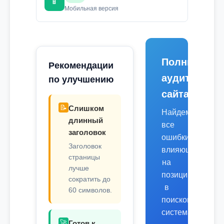
📱
Мобильная версия
Полный
Рекомендации
аудит
по улучшению
сайта
📝
Слишком
Найдем
длинный
все
заголовок
ошибки,
Заголовок
влияющие
страницы
на
лучше
позиции
сократить до
в
60 символов.
поисковых
системах.
🚀
Готов к