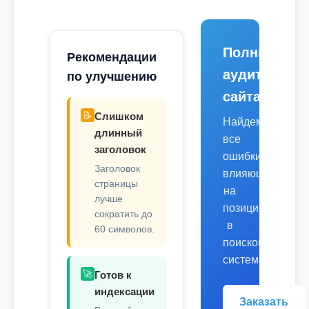
Полный
Рекомендации
аудит
по улучшению
сайта
📝
Слишком
Найдем
длинный
все
заголовок
ошибки,
Заголовок
влияющие
страницы
на
лучше
позиции
сократить до
в
60 символов.
поисковых
системах.
🚀
Готов к
индексации
Заказать