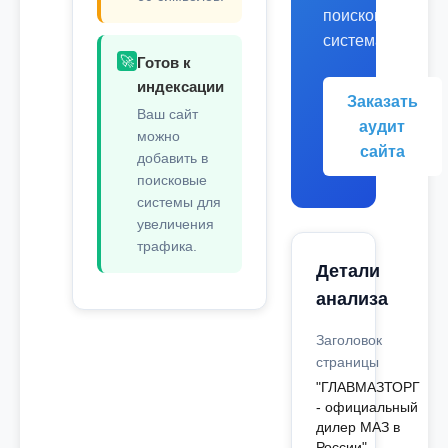
поисковых
системах.
🚀
Готов к
индексации
Заказать
Ваш сайт
аудит
можно
сайта
добавить в
поисковые
системы для
увеличения
трафика.
Детали
анализа
Заголовок
страницы
"ГЛАВМАЗТОРГ
- официальный
дилер МАЗ в
России"