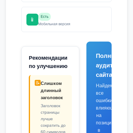
Есть
📱
Мобильная версия
Полный
Рекомендации
аудит
по улучшению
сайта
📝
Слишком
Найдем
длинный
все
заголовок
ошибки,
Заголовок
влияющие
страницы
на
лучше
позиции
сократить до
в
60 символов.